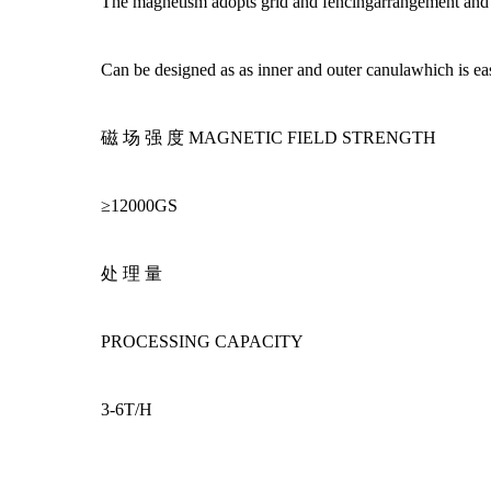
The magnetism adopts grid and fencingarrangement and it
Can be designed as as inner and outer canulawhich is easy
磁 场 强 度 MAGNETIC FIELD STRENGTH
≥12000GS
处 理 量
PROCESSING CAPACITY
3-6T/H