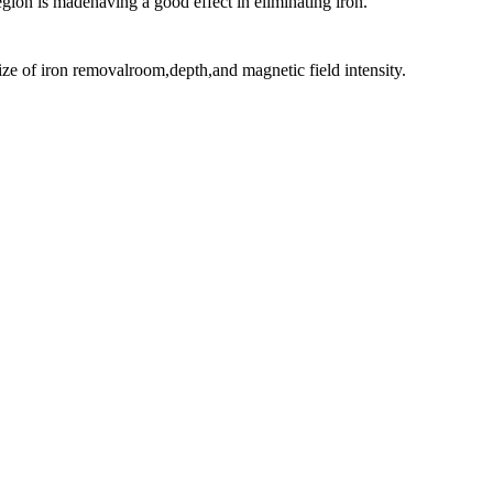
gion is madehaving a good effect in eliminating iron.
size of iron removalroom,depth,and magnetic field intensity.