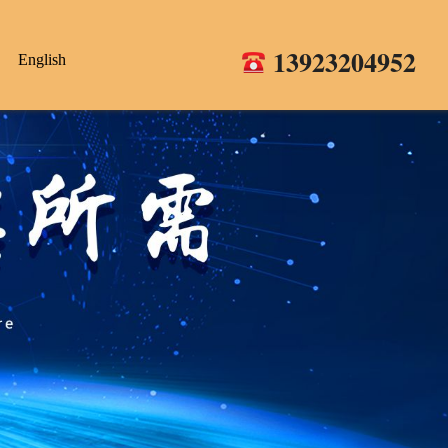
13923204952
English