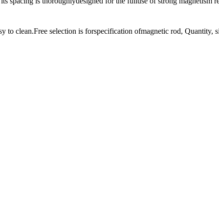
s spacing is thoroughlydesigned for the fulluse of strong magnetism re
 to clean.Free selection is forspecification ofmagnetic rod, Quantity, 