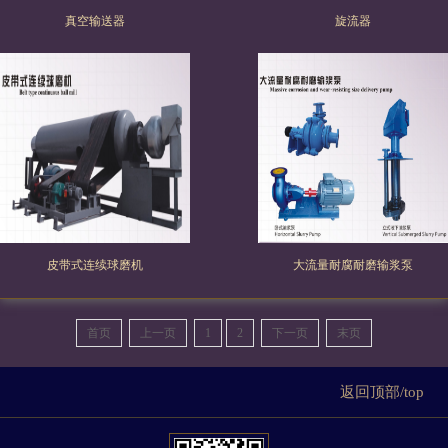
真空输送器
旋流器
皮带式连续球磨机
大流量耐腐耐磨输浆泵
首页
上一页
1
2
下一页
末页
返回顶部/top