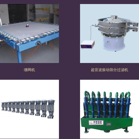
备
料
除
业
产
他
除
铁
除
品
铁
设
铁
设
备
设
备
备
绷网机
超音波振动筛分过滤机