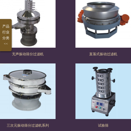
高
产品
行业
岭
石
分类
<<
土
英
钾
无声振动筛分过滤机
直落式振动过滤机
除
砂
钠
磁
铁
除
长
选
新
设
铁
石
设
能
陶
备
设
除
备
源
瓷
食
备
铁
除
胚
品
塑
设
铁
料
行
料
磁
三次元振动筛分过滤机系列
试验筛
备
设
釉
业
行
性
其