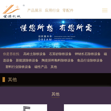
产品展示
应用行业
零配件
Togg
navi
你是否在找:
高岭土除铁设备
石英砂除铁设备
钾钠长石除铁设备
磁
选设备
新能源除铁设备
陶瓷胚料釉料除铁设备
食品行业除铁设备
塑料行业除铁设备
磁性产品
其他
其他
其他