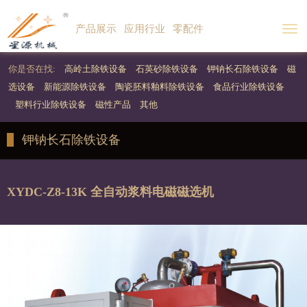
产品展示
应用行业
零配件
Togg
navi
你是否在找:
高岭土除铁设备
石英砂除铁设备
钾钠长石除铁设备
磁
选设备
新能源除铁设备
陶瓷胚料釉料除铁设备
食品行业除铁设备
塑料行业除铁设备
磁性产品
其他
钾钠长石除铁设备
XYDC-Z8-13K 全自动浆料电磁磁选机