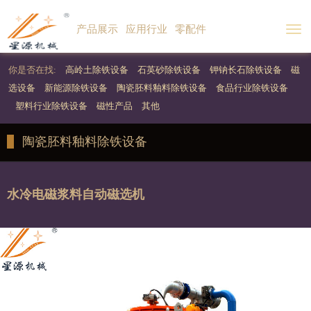
产品展示
应用行业
零配件
Togg
navi
你是否在找:
高岭土除铁设备
石英砂除铁设备
钾钠长石除铁设备
磁
选设备
新能源除铁设备
陶瓷胚料釉料除铁设备
食品行业除铁设备
塑料行业除铁设备
磁性产品
其他
陶瓷胚料釉料除铁设备
水冷电磁浆料自动磁选机